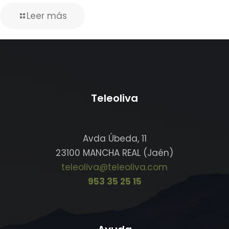
Leer más
Teleoliva
Avda Úbeda, 11
23100 MANCHA REAL (Jaén)
teleoliva@teleoliva.com
953 35 25 15