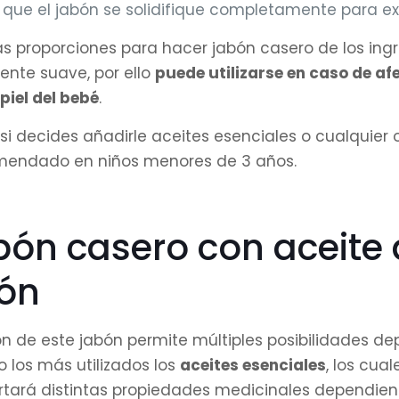
 que el jabón se solidifique completamente para ext
s proporciones para hacer jabón casero de los ing
nte suave, por ello
puede utilizarse en caso de a
 piel del bebé
.
 si decides añadirle aceites esenciales o cualquie
mendado en niños menores de 3 años.
bón casero con aceite 
ón
ón de este jabón permite múltiples posibilidades 
o los más utilizados los
aceites esenciales
, los cua
ará distintas propiedades medicinales dependien