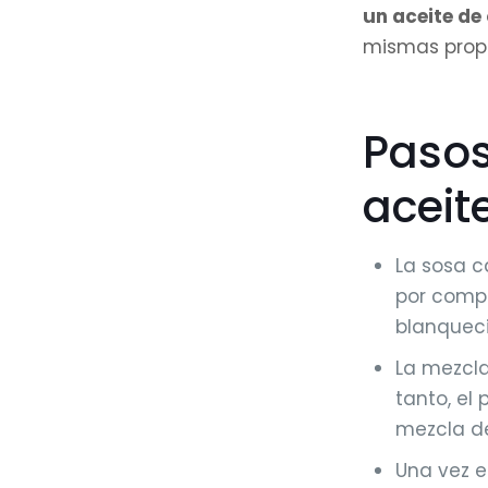
un aceite de
mismas propi
Pasos
aceit
La sosa c
por compl
blanqueci
La mezcla
tanto, el
mezcla de
Una vez e