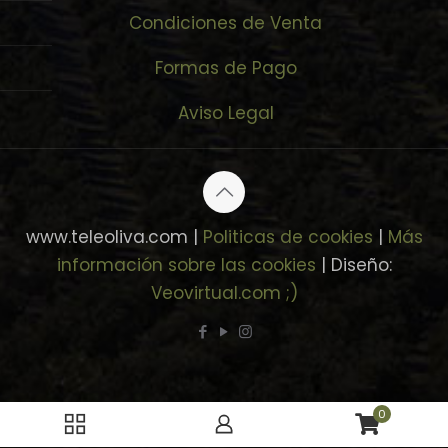
Condiciones de Venta
Formas de Pago
Aviso Legal
www.teleoliva.com |
Politicas de cookies
|
Más
información sobre las cookies
| Diseño:
Veovirtual.com
;)
0