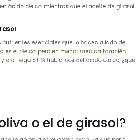
n ácido oleico, mientras que el aceite de girasol
irasol
os nutrientes esenciales que lo hacen aliado de
liva es el oleico, pero en menor medida también
 y e omega 6).
Si hablamos del ácido oleico, ¿qué
oliva o el de girasol?
ceite de oliva es el virgen extra, ya que por su