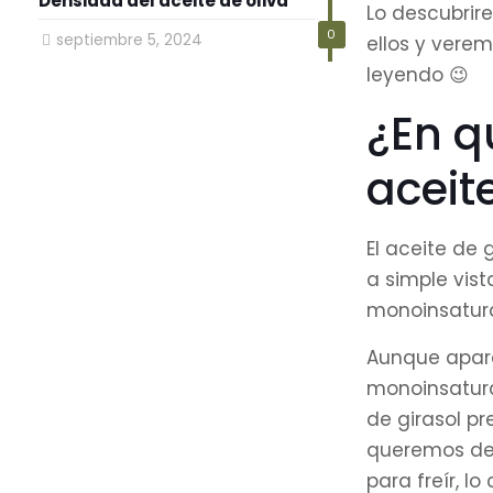
Densidad del aceite de oliva
Lo descubrir
0
septiembre 5, 2024
ellos y verem
leyendo 😉
¿En qu
aceit
El aceite de 
a simple vist
monoinsatur
Aunque apare
monoinsaturad
de girasol pr
queremos dec
para freír, l