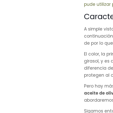
pude utilizar 
Caracter
A simple vist
continuación
de por lo que
El color, la 
girasol, y es
diferencia d
protegen al 
Pero hay más.
aceite de ol
abordaremos 
Sigamos ento