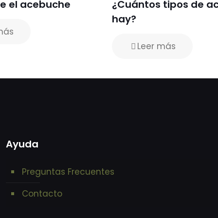
e el acebuche
¿Cuántos tipos de a
hay?
más
Leer más
Ayuda
Preguntas Frecuentes
Contacto