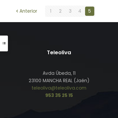
Anterior
1
2
3
4
5
Teleoliva
Avda Úbeda, 11
23100 MANCHA REAL (Jaén)
teleoliva@teleoliva.com
953 35 25 15