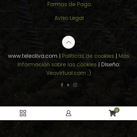
Formas de Pago
Aviso Legal
www.teleoliva.com |
Politicas de cookies
|
Más
información sobre las cookies
| Diseño:
Veovirtual.com
;)
0