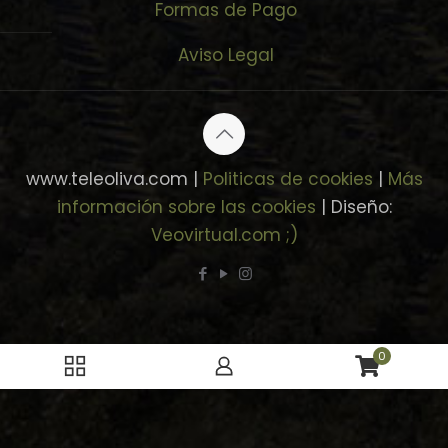
Formas de Pago
Aviso Legal
www.teleoliva.com |
Politicas de cookies
|
Más
información sobre las cookies
| Diseño:
Veovirtual.com
;)
0