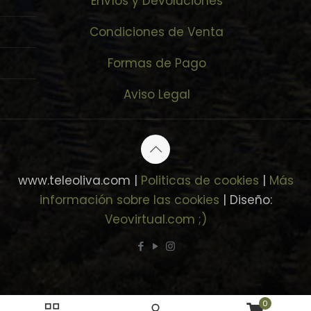
Envíos y Devoluciones
Condiciones de Venta
Formas de Pago
Aviso Legal
www.teleoliva.com |
Politicas de cookies
|
Más
información sobre las cookies
| Diseño:
Veovirtual.com
;)
0